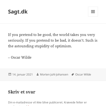
Sagt.dk
MENU
OG
WIDGETS
If you pretend to be good, the world takes you very
seriously. If you pretend to be bad, it doesn’t. Such is
the astounding stupidity of optimism.
– Oscar Wilde
Udgivet
Forfatter
Tags
14. januar 2021
Morten Juhl-Johansen
Oscar Wilde
i
Skriv et svar
Din e-mailadresse vil ikke blive publiceret.
Krævede felter er