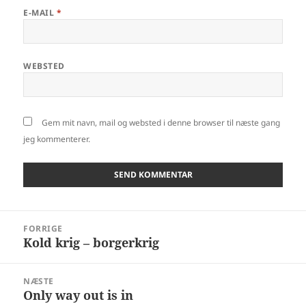
E-MAIL
*
WEBSTED
Gem mit navn, mail og websted i denne browser til næste gang
jeg kommenterer.
Indlægsnavigation
FORRIGE
Kold krig – borgerkrig
Forrige
indlæg:
NÆSTE
Only way out is in
Næste