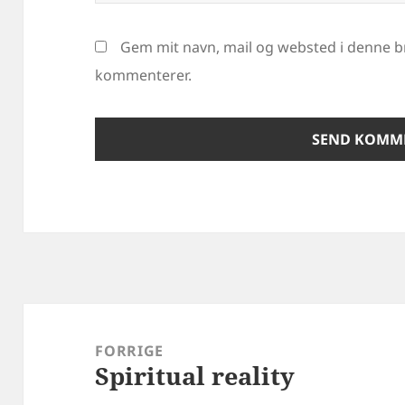
Gem mit navn, mail og websted i denne b
kommenterer.
Indlægsnavigation
FORRIGE
Spiritual reality
Forrige
indlæg: