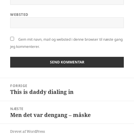
WEBSTED
Gem mit navn, mail og websted i denne browser til næste gang
jeg kommenterer.
Indlægsnavigation
FORRIGE
This is daddy dialing in
Forrige
indlæg:
NÆSTE
Men det var dengang – måske
Næste
indlæg:
Drevet af WordPress