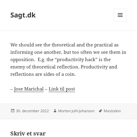
Sagt.dk
MENU
OG
WIDGETS
We should see the theoretical and the practical as
informing one another, but too often we see them in
opposition. E.g. the “productivity hack” is the
enemy of theoretical reflection. Productivity and
reflections are sides of a coin.
–
Jose Marichal
–
Link til post
Udgivet
Forfatter
Tags
30. december 2022
Morten Juhl-Johansen
Mastodon
i
Skriv et svar