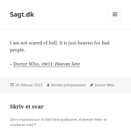
Sagt.dk
MENU
OG
WIDGETS
I am not scared of hell. It is just heaven for bad
people.
–
Doctor Who, s9e11:
Heaven Sent
Udgivet
Forfatter
Tags
20. februar 2023
Morten Juhl-Johansen
Doctor Who
i
Skriv et svar
Din e-mailadresse vil ikke blive publiceret.
Krævede felter er
markeret med
*