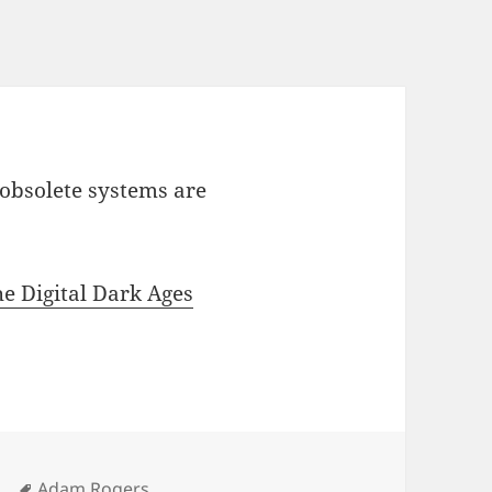
obsolete systems are
he Digital Dark Ages
Tags
n
Adam Rogers