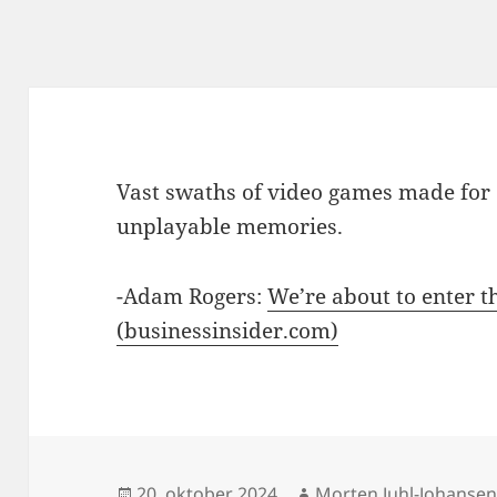
Vast swaths of video games made for 
unplayable memories.
-Adam Rogers:
We’re about to enter t
(businessinsider.com)
Udgivet
Forfatter
20. oktober 2024
Morten Juhl-Johanse