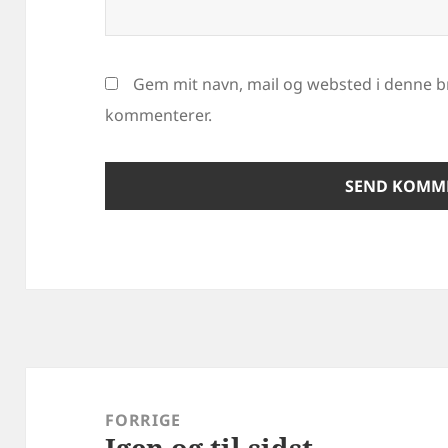
Gem mit navn, mail og websted i denne b
kommenterer.
Indlægsnavigation
FORRIGE
Igen og til sidst
Forrige