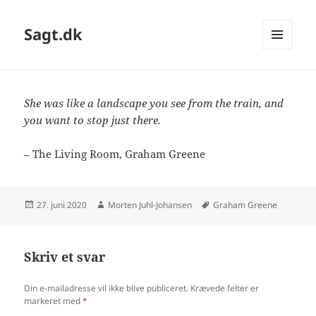
Sagt.dk
MENU
OG
WIDGETS
She was like a landscape you see from the train, and
you want to stop just there.
– The Living Room, Graham Greene
Udgivet
Forfatter
Tags
27. juni 2020
Morten Juhl-Johansen
Graham Greene
i
Skriv et svar
Din e-mailadresse vil ikke blive publiceret.
Krævede felter er
markeret med
*