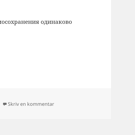
мосохранения одинаково
til De store træk
Skriv en kommentar