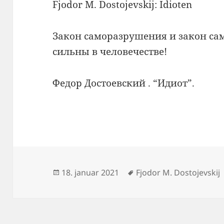
Fjodor M. Dostojevskij: Idioten
Закон саморазрушения и закон са
сильны в человечестве!
Федор Достоевский . “Идиот”.
Udgivet
Tags
18. januar 2021
Fjodor M. Dostojevskij
i