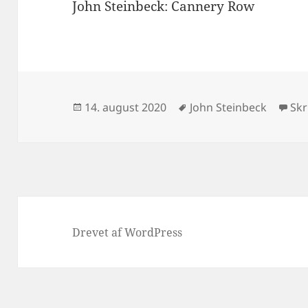
John Steinbeck: Cannery Row
Udgivet
Tags
14. august 2020
John Steinbeck
Sk
i
Drevet af WordPress