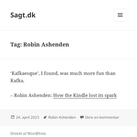
Sagt.dk
MENU
OG
WIDGETS
Tag:
Robin Ashenden
‘Kafkaesque’, I found, was much more fun than
Kafka.
– Robin Ashenden:
How the Kindle lost its spark
Udgivet
Tags
til As-is-i
24. april 2023
Robin Ashenden
Skriv en kommentar
i
Drevet af WordPress