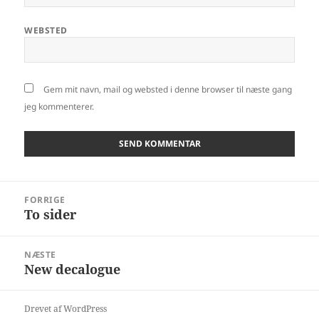
WEBSTED
Gem mit navn, mail og websted i denne browser til næste gang
jeg kommenterer.
Indlægsnavigation
FORRIGE
To sider
Forrige
indlæg:
NÆSTE
New decalogue
Næste
indlæg:
Drevet af WordPress