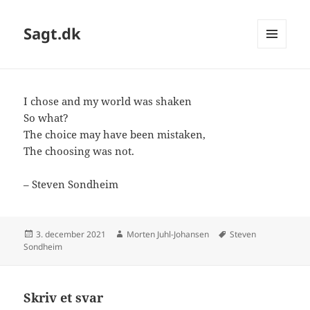
Sagt.dk
MENU
OG
WIDGETS
I chose and my world was shaken
So what?
The choice may have been mistaken,
The choosing was not.
– Steven Sondheim
Udgivet
Forfatter
Tags
3. december 2021
Morten Juhl-Johansen
Steven
i
Sondheim
Skriv et svar