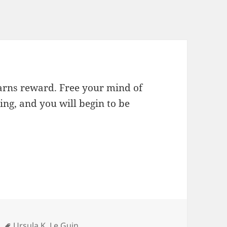
rns reward. Free your mind of
ning, and you will begin to be
Tags
Ursula K. Le Guin