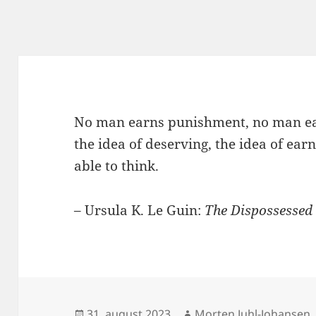
No man earns punishment, no man ea
the idea of deserving, the idea of ear
able to think.
– Ursula K. Le Guin:
The Dispossessed
Udgivet
Forfatter
31. august 2023
Morten Juhl-Johansen