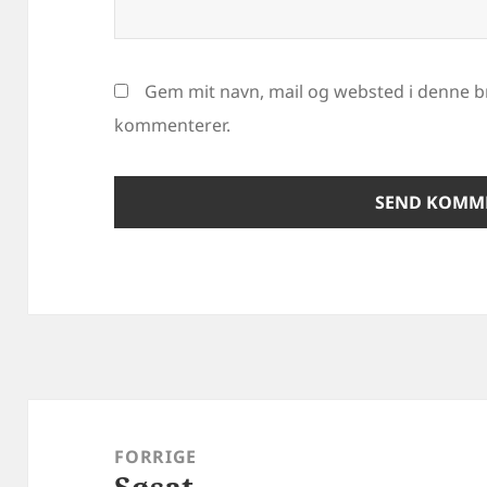
Gem mit navn, mail og websted i denne b
kommenterer.
Indlægsnavigation
FORRIGE
Søsat
Forrige